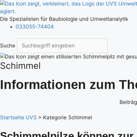
Zum
Inhalt
springen
Die Spezialisten für Baubiologie und Umweltanalytik
033055-74404
Suche
Schimmel
Informationen zum T
Beiträ
Startseite UVS
>
Kategorie Schimmel
Schimmelpilze können zur