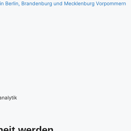
nalytik
heit werden