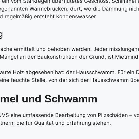
r ein vom Starkregen überflutetes Geschoss. Schimmel 
 sogenannten Wärmebrücken: dort, wo die Dämmung nich
und regelmäßig entsteht Kondenswasser.
g
sache ermittelt und behoben werden. Jeder misslungen
 Mängel an der Baukonstruktion der Grund, ist Mietmind
baute Holz abgesehen hat: der Hausschwamm. Für ein Dri
leine feuchte Stelle, von der sich der Hausschwamm über
immel und Schwamm
UVS eine umfassende Bearbeitung von Pilzschäden – von 
nern, die für Qualität und Erfahrung stehen.