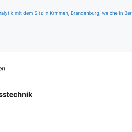
en
esstechnik