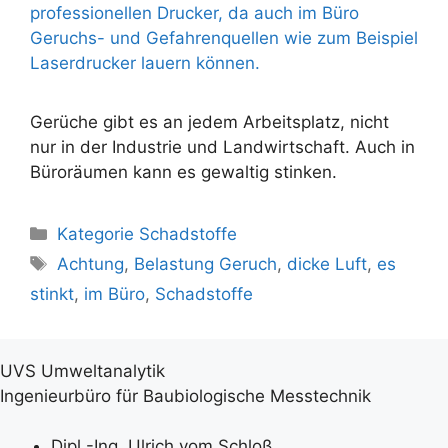
Gerüche gibt es an jedem Arbeitsplatz, nicht
nur in der Industrie und Landwirtschaft. Auch in
Büroräumen kann es gewaltig stinken.
Kategorien
Kategorie Schadstoffe
Schlagwörter
Achtung
,
Belastung Geruch
,
dicke Luft
,
es
stinkt
,
im Büro
,
Schadstoffe
UVS Umweltanalytik
Ingenieurbüro für Baubiologische Messtechnik
Dipl.-Ing. Ulrich vom Schloß